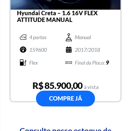
Hyundai Creta – 1.6 16V FLEX
ATTITUDE MANUAL
4 portas
Manual
159600
2017/2018
Flex
9
R$ 85.900,00
à vista
COMPRE JÁ
Consulte nosso estoque de