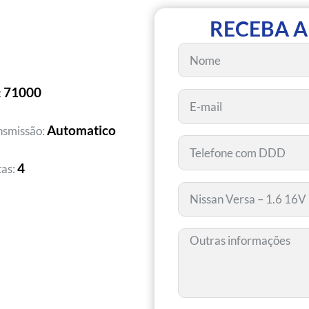
RECEBA A
71000
:
Automatico
nsmissão:
4
tas: