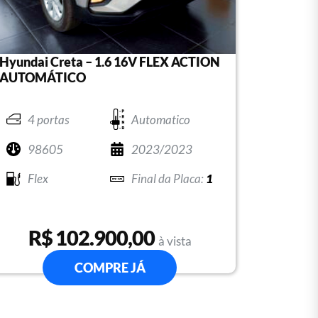
Hyundai Creta – 1.6 16V FLEX ACTION
AUTOMÁTICO
4 portas
Automatico
98605
2023/2023
Flex
1
R$ 102.900,00
à vista
COMPRE JÁ