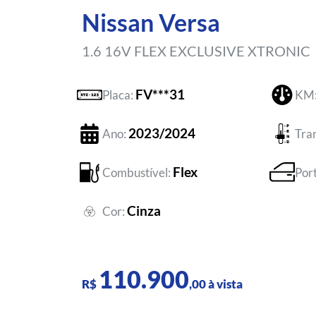
Nissan Versa
1.6 16V FLEX EXCLUSIVE XTRONIC
FV***31
Placa:
KM
2023/2024
Ano:
Tra
Flex
Combustível:
Por
Cinza
Cor:
110.900
R$
,00 à vista