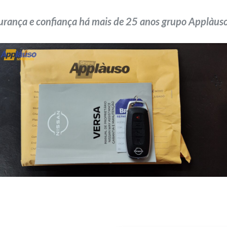
urança e confiança há mais de 25 anos grupo Applàuso