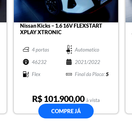
Nissan Kicks – 1.6 16V FLEXSTART
XPLAY XTRONIC
4 portas
Automatico
46232
2021/2022
Flex
5
R$ 101.900,00
à vista
COMPRE JÁ