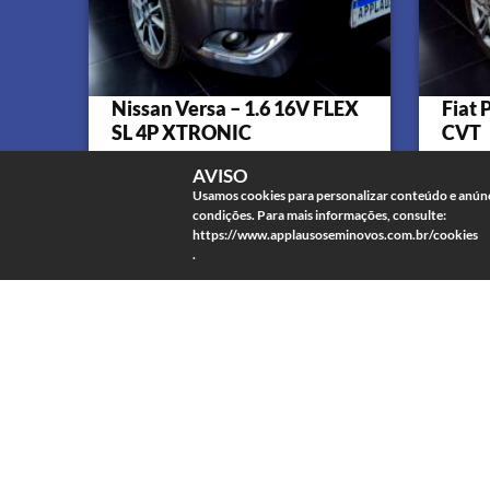
Nissan Versa – 1.6 16V FLEX
Fiat 
SL 4P XTRONIC
CVT
AVISO
4 portas
Automatico
Usamos cookies para personalizar conteúdo e anúnci
condições. Para mais informações, consulte:
https://www.applausoseminovos.com.br/cookies
147228
2017/2018
.
Flex
9
R$ 65.900,00
R$
à vista
COMPRE JÁ