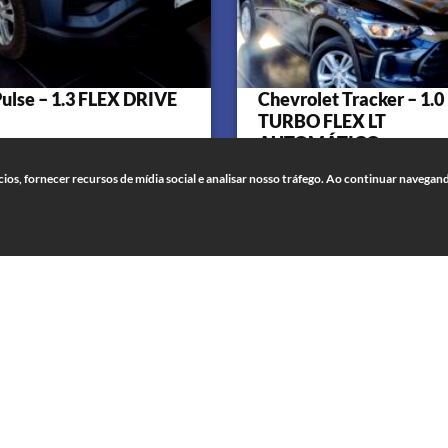
Pulse – 1.3 FLEX DRIVE
Chevrolet Tracker – 1.0
TURBO FLEX LT
AUTOMÁTICO
4 portas
52450
os, fornecer recursos de mídia social e analisar nosso tráfego. Ao continuar navega
4 portas
Automa
2021/2022
Flex
61747
2022/
Flex
6
 89.900,00
R$ 98.900,00
à vista
à
COMPRE JÁ
COMPRE JÁ