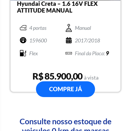
Hyundai Creta – 1.6 16V FLEX
ATTITUDE MANUAL
4 portas
Manual
159600
2017/2018
Flex
9
R$ 85.900,00
à vista
COMPRE JÁ
Consulte nosso estoque de
veiculos 0 km das marcas