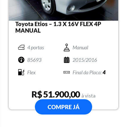
Toyota Etios – 1.3 X 16V FLEX 4P
MANUAL
4 portas
Manual
85693
2015/2016
Flex
4
R$ 51.900,00
à vista
COMPRE JÁ