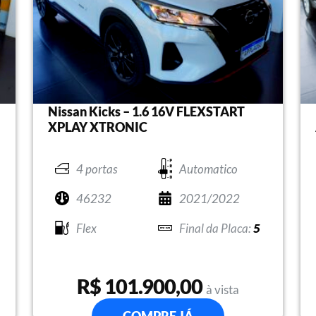
Nissan Kicks – 1.6 16V FLEXSTART
XPLAY XTRONIC
4 portas
Automatico
46232
2021/2022
Flex
5
R$ 101.900,00
à vista