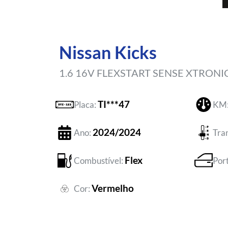
Nissan Kicks
1.6 16V FLEXSTART SENSE XTRONI
TI***47
Placa:
KM
2024/2024
Ano:
Tra
Flex
Combustível:
Por
Vermelho
Cor: