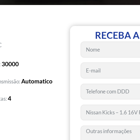
RECEBA A
C
30000
:
Automatico
nsmissão:
4
tas: