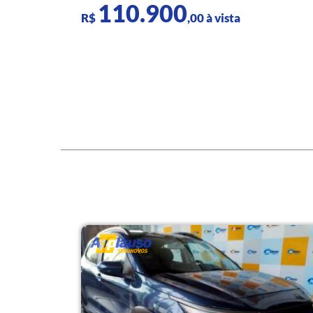
110.900
R$
,00 à vista