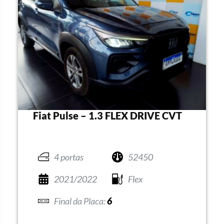
Fiat Pulse – 1.3 FLEX DRIVE CVT
4 portas
52450
2021/2022
Flex
6