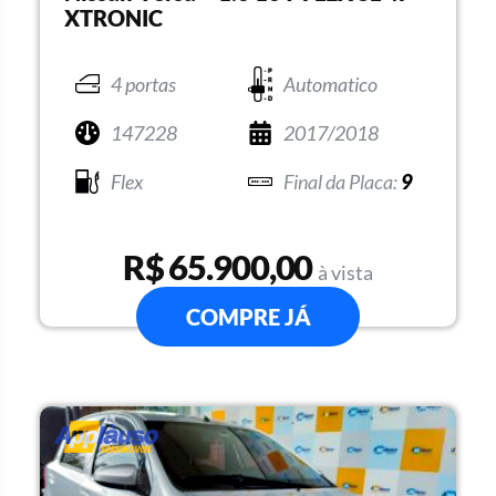
XTRONIC
4 portas
Automatico
147228
2017/2018
Flex
9
R$ 65.900,00
à vista
COMPRE JÁ