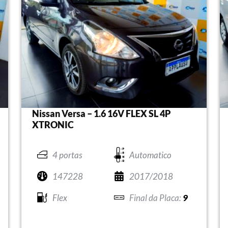
Nissan Versa – 1.6 16V FLEX SL 4P
XTRONIC
4 portas
Automatico
147228
2017/2018
Flex
9