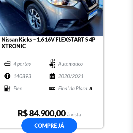
Nissan Kicks – 1.6 16V FLEXSTART S 4P
XTRONIC
4 portas
Automatico
140893
2020/2021
Flex
8
R$ 84.900,00
à vista
COMPRE JÁ