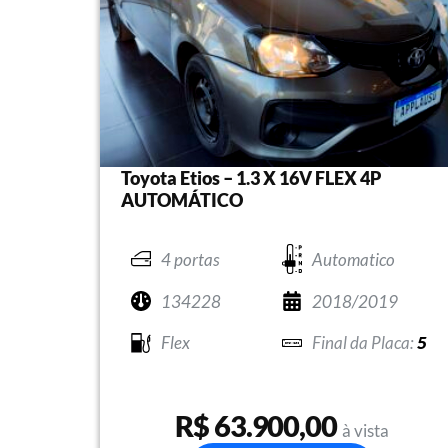
Toyota Etios – 1.3 X 16V FLEX 4P
AUTOMÁTICO
4 portas
Automatico
134228
2018/2019
Flex
5
R$ 63.900,00
à vista