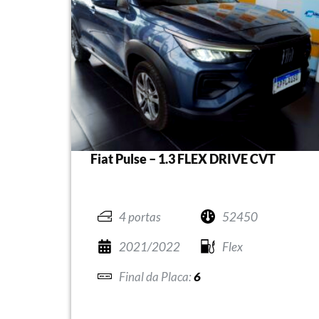
Fiat Pulse – 1.3 FLEX DRIVE CVT
4 portas
52450
2021/2022
Flex
6