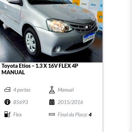
Toyota Etios – 1.3 X 16V FLEX 4P
MANUAL
4 portas
Manual
85693
2015/2016
Flex
4