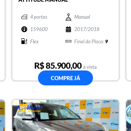
4 portas
Manual
159600
2017/2018
Flex
9
R$ 85.900,00
à vista
COMPRE JÁ