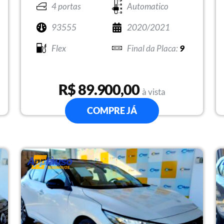
4 portas
Automatico
93555
2020/2021
Flex
9
R$ 89.900,00
à vista
COMPRE JÁ