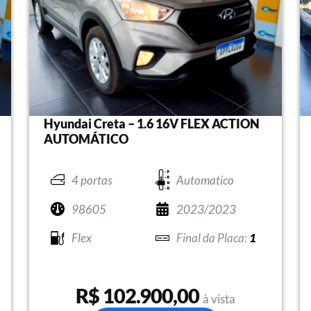
Hyundai Creta – 1.6 16V FLEX ACTION
AUTOMÁTICO
4 portas
Automatico
98605
2023/2023
Flex
1
R$ 102.900,00
à vista