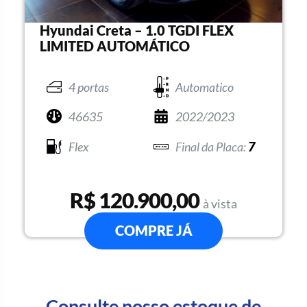
Hyundai Creta – 1.0 TGDI FLEX
LIMITED AUTOMÁTICO
4 portas
Automatico
46635
2022/2023
Flex
7
R$ 120.900,00
à vista
COMPRE JÁ
Consulte nosso estoque de