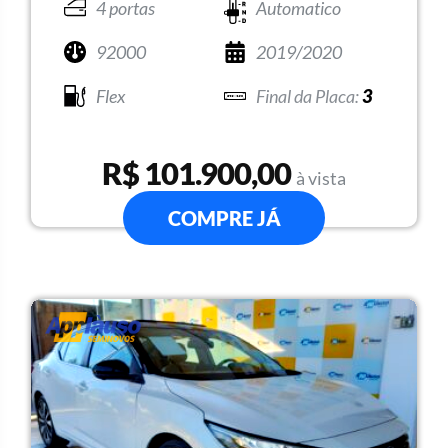
4 portas
Automatico
92000
2019/2020
Flex
3
R$ 101.900,00
à vista
COMPRE JÁ