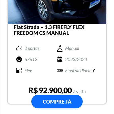
Fiat Strada – 1.3 FIREFLY FLEX
FREEDOM CS MANUAL
2 portas
Manual
67612
2023/2024
Flex
7
R$ 92.900,00
à vista
COMPRE JÁ