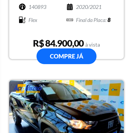
140893
2020/2021
Flex
8
R$ 84.900,00
à vista
COMPRE JÁ