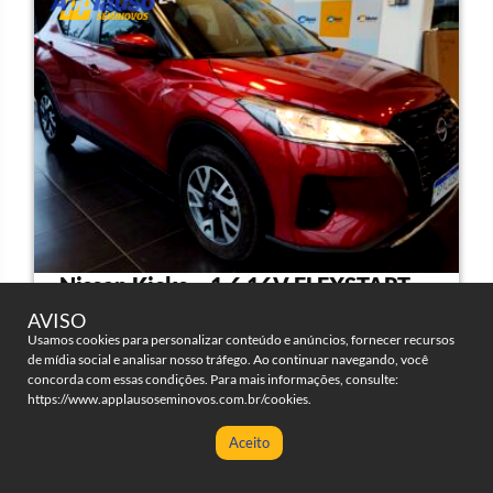
Nissan Kicks – 1.6 16V FLEXSTART
SENSE XTRONIC
AVISO
Usamos cookies para personalizar conteúdo e anúncios, fornecer recursos
de mídia social e analisar nosso tráfego. Ao continuar navegando, você
4 portas
Automatico
concorda com essas condições. Para mais informações, consulte:
CLIQUE AQUI PARA AVALIAR
SEU VEÍCULO AGORA!
https://www.applausoseminovos.com.br/cookies
.
30000
2024/2024
Aceito
Clique para ligar
Fale no WhatsApp!
Flex
7