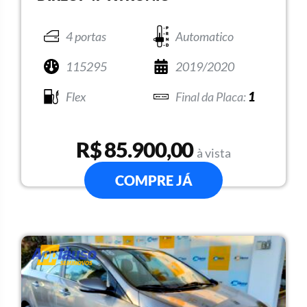
4 portas
Automatico
115295
2019/2020
Flex
1
R$ 85.900,00
à vista
COMPRE JÁ