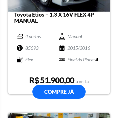
Toyota Etios – 1.3 X 16V FLEX 4P
MANUAL
4 portas
Manual
85693
2015/2016
Flex
4
R$ 51.900,00
à vista
COMPRE JÁ