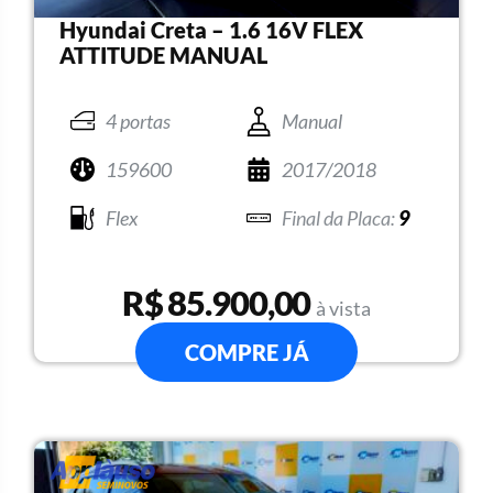
Hyundai Creta – 1.6 16V FLEX
ATTITUDE MANUAL
4 portas
Manual
159600
2017/2018
Flex
9
R$ 85.900,00
à vista
COMPRE JÁ