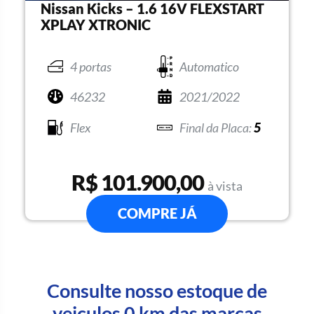
Nissan Kicks – 1.6 16V FLEXSTART
XPLAY XTRONIC
4 portas
Automatico
46232
2021/2022
Flex
5
R$ 101.900,00
à vista
COMPRE JÁ
Consulte nosso estoque de
veiculos 0 km das marcas