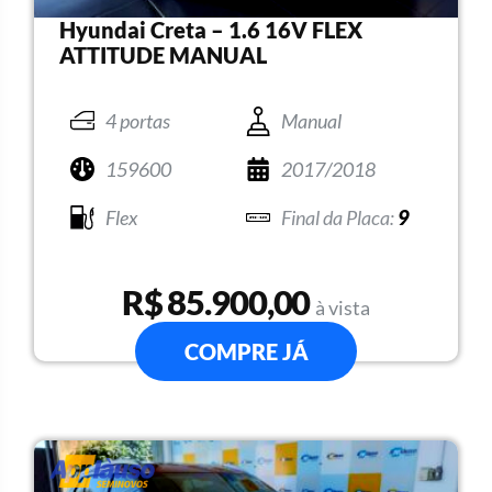
Hyundai Creta – 1.6 16V FLEX
ATTITUDE MANUAL
4 portas
Manual
159600
2017/2018
Flex
9
R$ 85.900,00
à vista
COMPRE JÁ