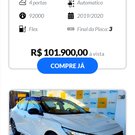
4 portas
Automatico
92000
2019/2020
Flex
3
R$ 101.900,00
à vista
COMPRE JÁ