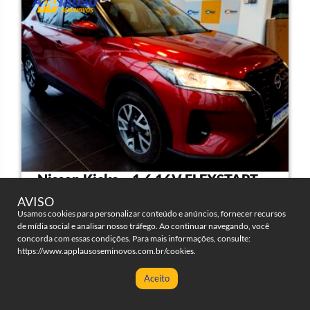
Nissan Kicks – 1.6 16V FLEXSTART
SENSE XTRONIC
AVISO
Usamos cookies para personalizar conteúdo e anúncios, fornecer recursos
de mídia social e analisar nosso tráfego. Ao continuar navegando, você
4 portas
Automatico
concorda com essas condições. Para mais informações, consulte:
CLIQUE AQUI PARA AVALIAR
https://www.applausoseminovos.com.br/cookies
.
SEU VEÍCULO AGORA!
30000
2024/2024
Aceito
Clique para ligar
Fale no WhatsApp!
Flex
7