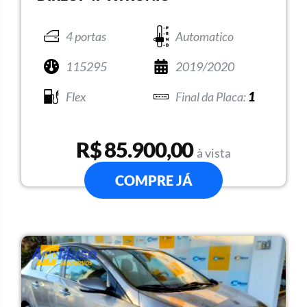
4 portas
Automatico
115295
2019/2020
Flex
1
R$ 85.900,00
à vista
COMPRE JÁ