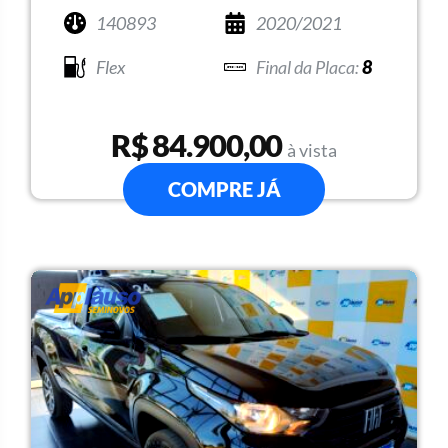
140893
2020/2021
Flex
8
R$ 84.900,00
à vista
COMPRE JÁ