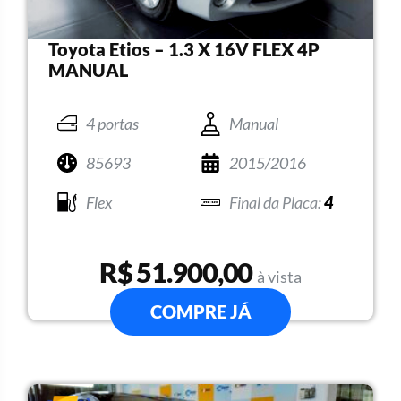
Toyota Etios – 1.3 X 16V FLEX 4P
MANUAL
4 portas
Manual
85693
2015/2016
Flex
4
R$ 51.900,00
à vista
COMPRE JÁ