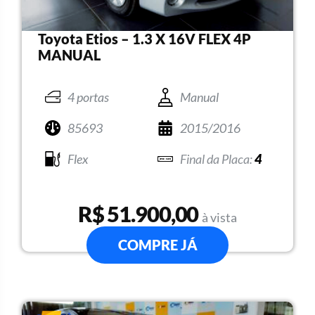
Toyota Etios – 1.3 X 16V FLEX 4P
MANUAL
4 portas
Manual
85693
2015/2016
Flex
4
R$ 51.900,00
à vista
COMPRE JÁ