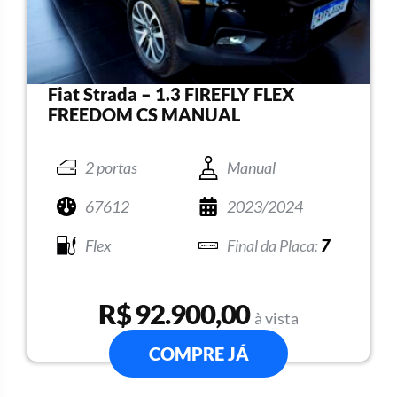
Fiat Strada – 1.3 FIREFLY FLEX
FREEDOM CS MANUAL
2 portas
Manual
67612
2023/2024
Flex
7
R$ 92.900,00
à vista
COMPRE JÁ