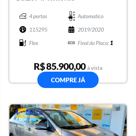
4 portas
Automatico
115295
2019/2020
Flex
1
R$ 85.900,00
à vista
COMPRE JÁ