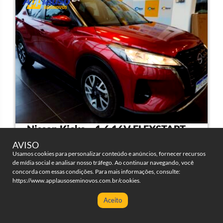
Nissan Kicks – 1.6 16V FLEXSTART
SENSE XTRONIC
AVISO
Usamos cookies para personalizar conteúdo e anúncios, fornecer recursos
de mídia social e analisar nosso tráfego. Ao continuar navegando, você
4 portas
Automatico
concorda com essas condições. Para mais informações, consulte:
CLIQUE AQUI PARA AVALIAR
https://www.applausoseminovos.com.br/cookies
.
SEU VEÍCULO AGORA!
30000
2024/2024
Aceito
Clique para ligar
Fale no WhatsApp!
Flex
7