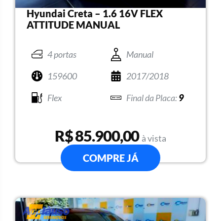
Hyundai Creta – 1.6 16V FLEX
ATTITUDE MANUAL
4 portas
Manual
159600
2017/2018
Flex
9
R$ 85.900,00
à vista
COMPRE JÁ