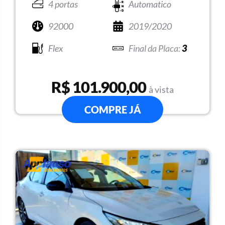
4 portas
Automatico
92000
2019/2020
Flex
3
R$ 101.900,00
à vista
COMPRE JÁ