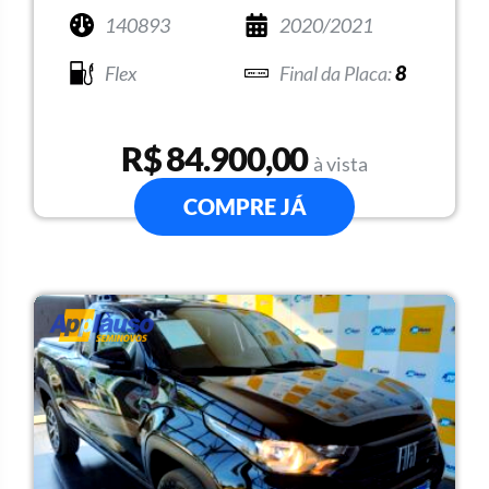
140893
2020/2021
Flex
8
R$ 84.900,00
à vista
COMPRE JÁ