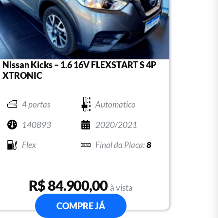
Nissan Kicks – 1.6 16V FLEXSTART S 4P
XTRONIC
4 portas
Automatico
140893
2020/2021
Flex
8
R$ 84.900,00
à vista
COMPRE JÁ