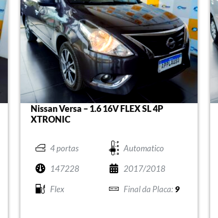
Nissan Versa – 1.6 16V FLEX SL 4P
XTRONIC
4 portas
Automatico
147228
2017/2018
Flex
9