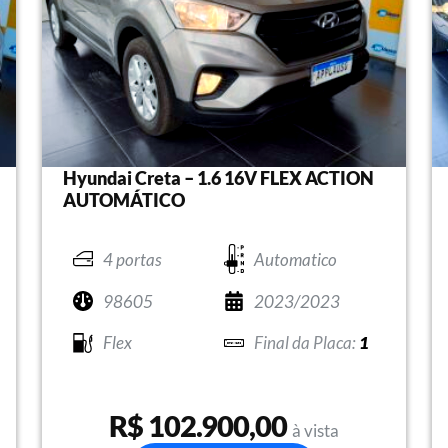
Hyundai Creta – 1.6 16V FLEX ACTION
AUTOMÁTICO
4 portas
Automatico
98605
2023/2023
Flex
1
R$ 102.900,00
à vista