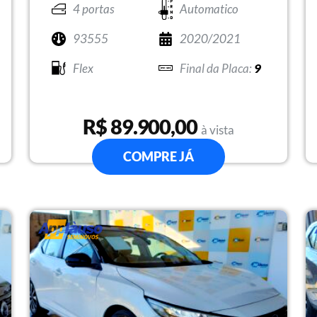
4 portas
Automatico
93555
2020/2021
Flex
9
R$ 89.900,00
à vista
COMPRE JÁ