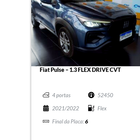
Fiat Pulse – 1.3 FLEX DRIVE CVT
4 portas
52450
2021/2022
Flex
6