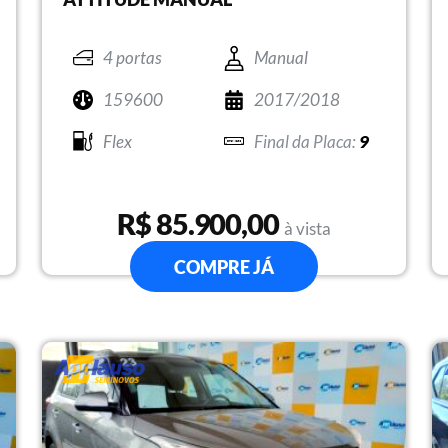
4 portas
Manual
159600
2017/2018
Flex
9
R$ 85.900,00
à vista
COMPRE JÁ