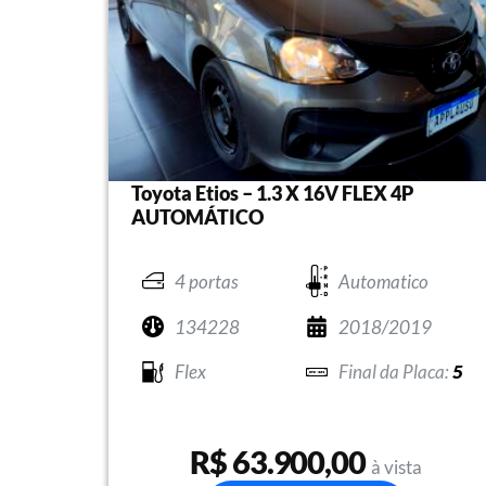
Toyota Etios – 1.3 X 16V FLEX 4P
AUTOMÁTICO
4 portas
Automatico
134228
2018/2019
Flex
5
R$ 63.900,00
à vista