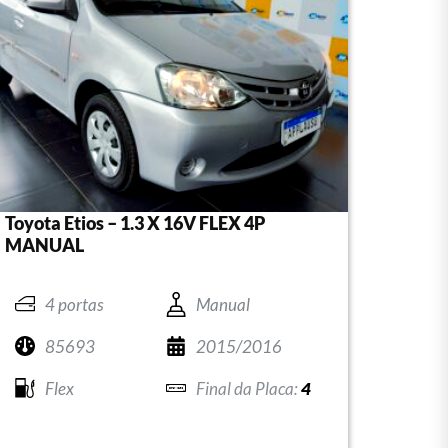
Toyota Etios – 1.3 X 16V FLEX 4P
MANUAL
4 portas
Manual
85693
2015/2016
Flex
4