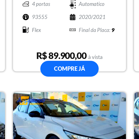
4 portas
Automatico
93555
2020/2021
Flex
9
R$ 89.900,00
à vista
COMPRE JÁ