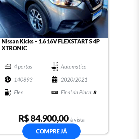
Nissan Kicks – 1.6 16V FLEXSTART S 4P
XTRONIC
4 portas
Automatico
140893
2020/2021
Flex
8
R$ 84.900,00
à vista
COMPRE JÁ