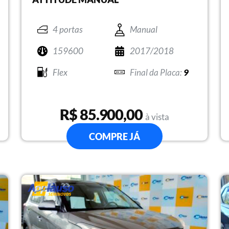
4 portas
Manual
159600
2017/2018
Flex
9
R$ 85.900,00
à vista
COMPRE JÁ