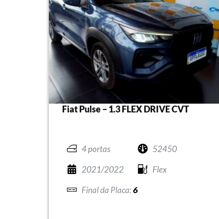
Fiat Pulse – 1.3 FLEX DRIVE CVT
4 portas
52450
2021/2022
Flex
6