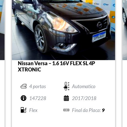
Nissan Versa – 1.6 16V FLEX SL 4P
XTRONIC
4 portas
Automatico
147228
2017/2018
Flex
9