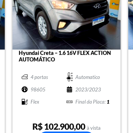
Hyundai Creta – 1.6 16V FLEX ACTION
AUTOMÁTICO
4 portas
Automatico
98605
2023/2023
Flex
1
R$ 102.900,00
à vista