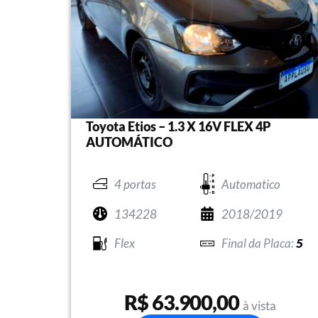
Toyota Etios – 1.3 X 16V FLEX 4P
AUTOMÁTICO
4 portas
Automatico
134228
2018/2019
Flex
5
R$ 63.900,00
à vista