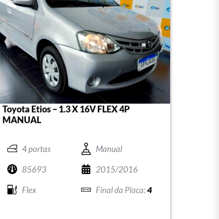
Toyota Etios – 1.3 X 16V FLEX 4P
MANUAL
4 portas
Manual
85693
2015/2016
Flex
4