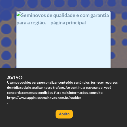
AVISO
Usamos cookies para personalizar conteúdo e anúncios, fornecer recursos
de mídia social e analisar nosso tráfego. Ao continuar navegando, você
Seminovos de qualidade e com
concorda com essas condições. Para mais informações, consulte:
garantia para a região. –
https://www.applausoseminovos.com.br/cookies
.
página principal
Aceito
4 portas
Automatico