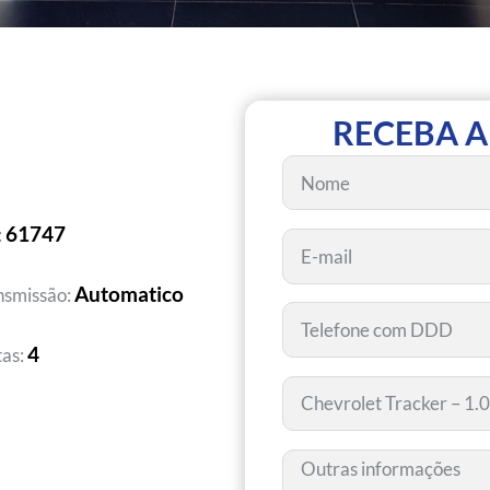
RECEBA A
61747
:
Automatico
nsmissão:
4
tas: