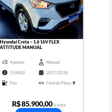
Hyundai Creta – 1.6 16V FLEX
ATTITUDE MANUAL
4 portas
Manual
159600
2017/2018
Flex
9
R$ 85.900,00
à vista