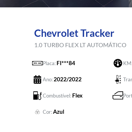
Chevrolet Tracker
1.0 TURBO FLEX LT AUTOMÁTICO
FI***84
Placa:
KM
2022/2022
Ano:
Tra
Flex
Combustível:
Por
Azul
Cor: