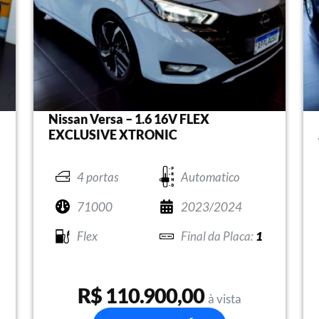
Nissan Versa – 1.6 16V FLEX
EXCLUSIVE XTRONIC
4 portas
Automatico
71000
2023/2024
Flex
1
R$ 110.900,00
à vista