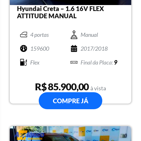
Hyundai Creta – 1.6 16V FLEX
ATTITUDE MANUAL
4 portas
Manual
159600
2017/2018
Flex
9
R$ 85.900,00
à vista
COMPRE JÁ