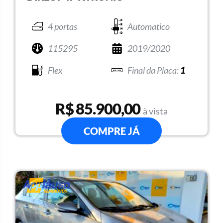
4 portas
Automatico
115295
2019/2020
Flex
1
R$ 85.900,00
à vista
COMPRE JÁ