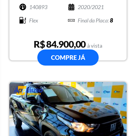
140893
2020/2021
Flex
8
R$ 84.900,00
à vista
COMPRE JÁ