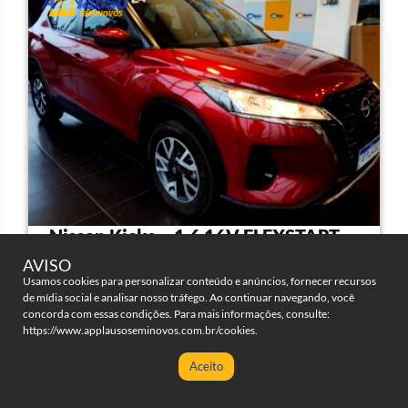
Nissan Kicks – 1.6 16V FLEXSTART
SENSE XTRONIC
AVISO
Usamos cookies para personalizar conteúdo e anúncios, fornecer recursos
de mídia social e analisar nosso tráfego. Ao continuar navegando, você
4 portas
Automatico
concorda com essas condições. Para mais informações, consulte:
CLIQUE AQUI PARA AVALIAR
https://www.applausoseminovos.com.br/cookies
.
SEU VEÍCULO AGORA!
30000
2024/2024
Aceito
Clique para ligar
Fale no WhatsApp!
Flex
7