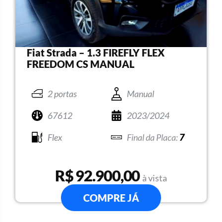
Fiat Strada – 1.3 FIREFLY FLEX
FREEDOM CS MANUAL
2 portas
Manual
67612
2023/2024
Flex
7
R$ 92.900,00
à vista
COMPRE JÁ