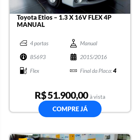
Toyota Etios – 1.3 X 16V FLEX 4P
MANUAL
4 portas
Manual
85693
2015/2016
Flex
4
R$ 51.900,00
à vista
COMPRE JÁ