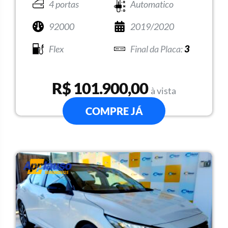
4 portas
Automatico
92000
2019/2020
Flex
3
R$ 101.900,00
à vista
COMPRE JÁ