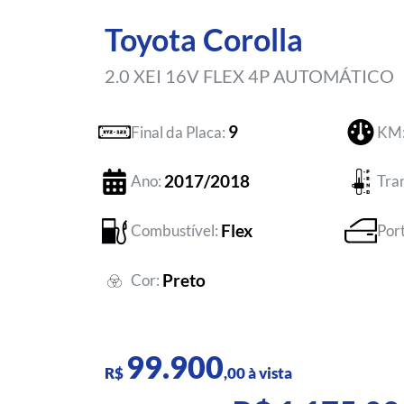
Toyota Corolla
2.0 XEI 16V FLEX 4P AUTOMÁTICO
9
Final da Placa:
KM
2017/2018
Ano:
Tra
Flex
Combustível:
Por
Preto
Cor:
99.900
R$
,00 à vista