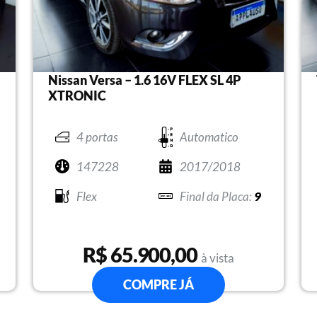
Nissan Versa – 1.6 16V FLEX SL 4P
XTRONIC
4 portas
Automatico
147228
2017/2018
Flex
9
R$ 65.900,00
à vista
COMPRE JÁ