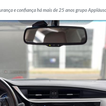
urança e confiança há mais de 25 anos grupo Applàuso