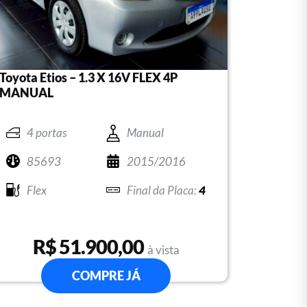
Toyota Etios – 1.3 X 16V FLEX 4P
MANUAL
4 portas
Manual
85693
2015/2016
Flex
4
R$ 51.900,00
à vista
COMPRE JÁ