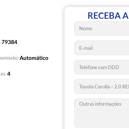
RECEBA A
79384
:
Automático
nsmissão:
4
tas: